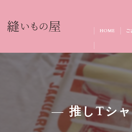
HOME
ご
推しTシ