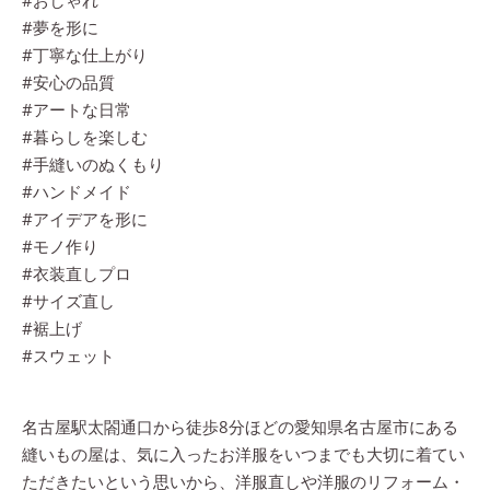
#おしゃれ
#夢を形に
#丁寧な仕上がり
#安心の品質
#アートな日常
#暮らしを楽しむ
#手縫いのぬくもり
#ハンドメイド
#アイデアを形に
#モノ作り
#衣装直しプロ
#サイズ直し
#裾上げ
#スウェット
名古屋駅太閤通口から徒歩8分ほどの愛知県名古屋市にある
縫いもの屋は、気に入ったお洋服をいつまでも大切に着てい
ただきたいという思いから、洋服直しや洋服のリフォーム・